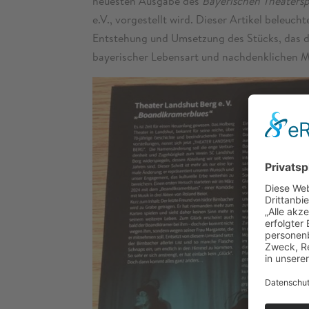
neuesten Ausgabe des
Bayerischen Theatersp
e.V., vorgestellt wird. Dieser Artikel beleuc
Entstehung und Umsetzung des Stücks, das d
bayerischer Lebensart und nachdenklichen 