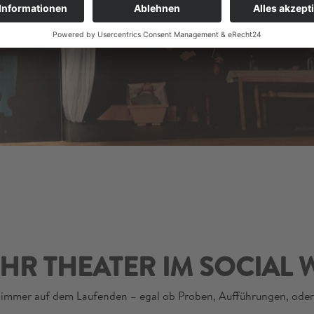
HR THEATER IM SOCIAL 
 immer auf dem Laufenden – egal ob Proben, Aufführungen, oder