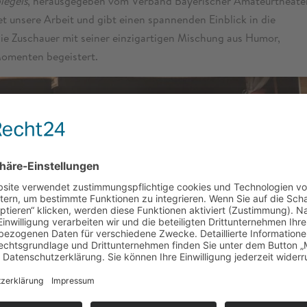
iegels
, herausgegeben vom Verband Bayerischer Amateurtheate
htet unsere Arbeit und gibt einen spannenden Einblick in die
ie Zuschauer mit seiner einzigartigen Mischung aus Humor,
Momenten begeistert.